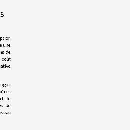
s
ption
e une
ons de
 coût
ative
iogaz
ières
rt de
es de
iveau