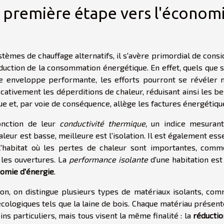
la première étape vers l'économ
tèmes de chauffage alternatifs, il s'avère primordial de cons
éduction de la consommation énergétique. En effet, quels que 
e enveloppe performante, les efforts pourront se révéler 
ficativement les déperditions de chaleur, réduisant ainsi les b
e et, par voie de conséquence, allège les factures énergétiqu
onction de leur
conductivité thermique
, un indice mesurant
aleur est basse, meilleure est l'isolation. Il est également ess
l'habitat où les pertes de chaleur sont importantes, comm
 les ouvertures. La
performance isolante
d'une habitation est
omie d'énergie
.
tion, on distingue plusieurs types de matériaux isolants, com
 écologiques tels que la laine de bois. Chaque matériau présen
ns particuliers, mais tous visent la même finalité : la
réductio