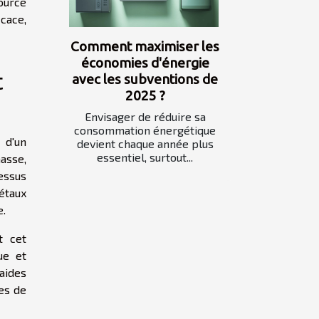
ource
icace,
Comment maximiser les
économies d'énergie
t
avec les subventions de
2025 ?
Envisager de réduire sa
consommation énergétique
 d'un
devient chaque année plus
essentiel, surtout...
asse,
essus
étaux
e.
t cet
ue et
aides
es de