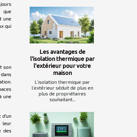
jours
n que
t une
ux qui
Les avantages de
l'isolation thermique par
l'extérieur pour votre
et son
maison
 dans
ation.
L’isolation thermique par
l’extérieur séduit de plus en
paces
plus de propriétaires
 à une
souhaitant...
 d'un
 leur
e des