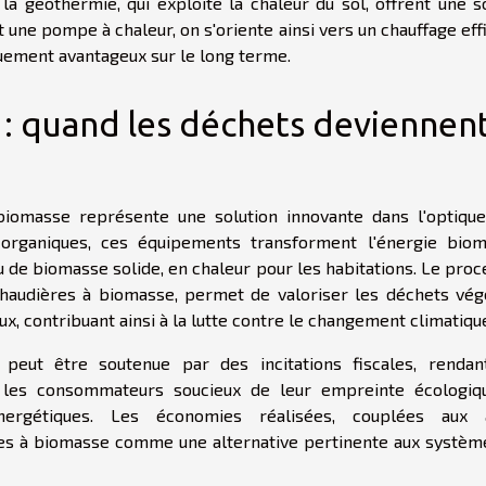
 géothermie, qui exploite la chaleur du sol, offrent une s
une pompe à chaleur, on s'oriente ainsi vers un chauffage eff
ement avantageux sur le long terme.
: quand les déchets deviennen
iomasse représente une solution innovante dans l'optique
 organiques, ces équipements transforment l'énergie biom
de biomasse solide, en chaleur pour les habitations. Le proc
chaudières à biomasse, permet de valoriser les déchets vég
ux, contribuant ainsi à la lutte contre le changement climatiqu
me peut être soutenue par des incitations fiscales, rendan
ur les consommateurs soucieux de leur empreinte écologiq
ergétiques. Les économies réalisées, couplées aux 
res à biomasse comme une alternative pertinente aux systèm