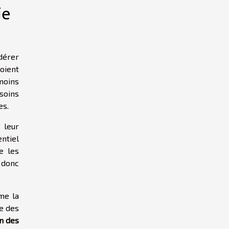
ie
idérer
soient
moins
esoins
es.
 leur
entiel
e les
 donc
me la
te des
n des