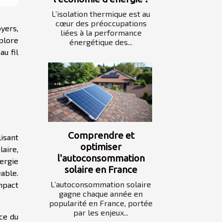
L’isolation thermique est au
cœur des préoccupations
yers,
liées à la performance
xplore
énergétique des...
au fil
Comprendre et
isant
optimiser
aire,
l'autoconsommation
ergie
solaire en France
éable.
L’autoconsommation solaire
mpact
gagne chaque année en
popularité en France, portée
par les enjeux...
ce du