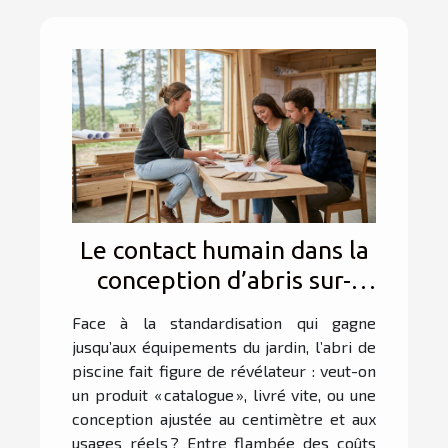
Le contact humain dans la
conception d’abris sur-
mesure : atout ou obstacle
Face à la standardisation qui gagne
?
jusqu’aux équipements du jardin, l’abri de
piscine fait figure de révélateur : veut-on
un produit « catalogue », livré vite, ou une
conception ajustée au centimètre et aux
usages réels ? Entre flambée des coûts