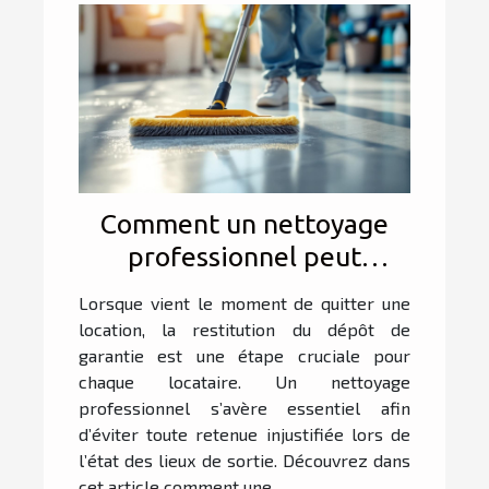
Comment un nettoyage
professionnel peut
sécuriser votre dépôt de
Lorsque vient le moment de quitter une
garantie ?
location, la restitution du dépôt de
garantie est une étape cruciale pour
chaque locataire. Un nettoyage
professionnel s’avère essentiel afin
d’éviter toute retenue injustifiée lors de
l’état des lieux de sortie. Découvrez dans
cet article comment une...