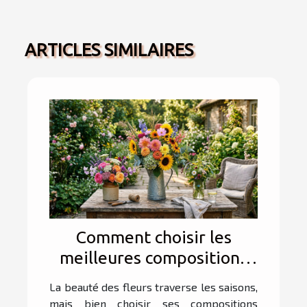
ARTICLES SIMILAIRES
Comment choisir les
meilleures compositions
florales pour chaque
La beauté des fleurs traverse les saisons,
saison ?
mais bien choisir ses compositions