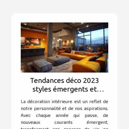
Tendances déco 2023
styles émergents et
couleurs en vogue pour
La décoration intérieure est un reflet de
votre intérieur
notre personnalité et de nos aspirations.
Avec chaque année qui passe, de
nouveaux courants émergent,
transformant nos espaces de vie en