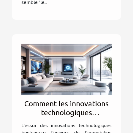
semble “le...
Comment les innovations
technologiques
transforment-elles
L'essor des innovations technologiques
l'immobilier ?
bouleverse l'univers de l'immobilier,