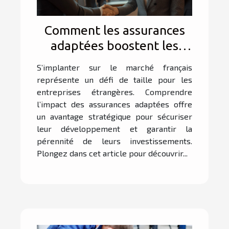
Comment les assurances
adaptées boostent les
affaires des entreprises
S’implanter sur le marché français
étrangères en France ?
représente un défi de taille pour les
entreprises étrangères. Comprendre
l’impact des assurances adaptées offre
un avantage stratégique pour sécuriser
leur développement et garantir la
pérennité de leurs investissements.
Plongez dans cet article pour découvrir...