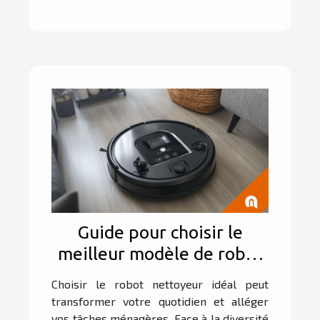
Guide pour choisir le
meilleur modèle de robot
nettoyeur en fonction de
Choisir le robot nettoyeur idéal peut
vos besoins
transformer votre quotidien et alléger
vos tâches ménagères. Face à la diversité