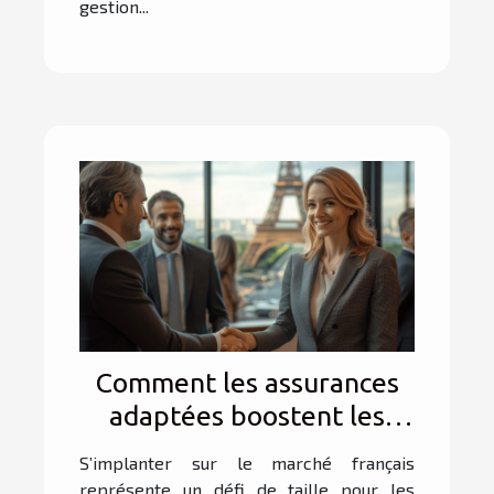
gestion...
Comment les assurances
adaptées boostent les
affaires des entreprises
S’implanter sur le marché français
étrangères en France ?
représente un défi de taille pour les