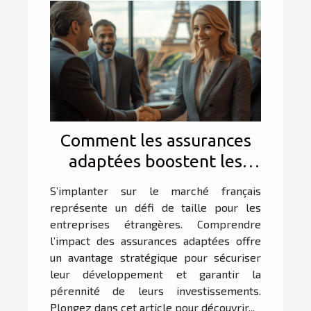
Comment les assurances
adaptées boostent les
affaires des entreprises
S’implanter sur le marché français
étrangères en France ?
représente un défi de taille pour les
entreprises étrangères. Comprendre
l’impact des assurances adaptées offre
un avantage stratégique pour sécuriser
leur développement et garantir la
pérennité de leurs investissements.
Plongez dans cet article pour découvrir...