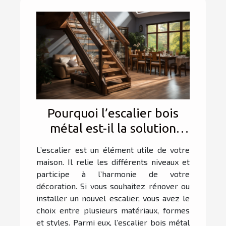
Pourquoi l’escalier bois
métal est-il la solution
parfaite pour allier
L’escalier est un élément utile de votre
élégance et durabilité
maison. Il relie les différents niveaux et
dans votre intérieur ?
participe à l’harmonie de votre
décoration. Si vous souhaitez rénover ou
installer un nouvel escalier, vous avez le
choix entre plusieurs matériaux, formes
et styles. Parmi eux, l’escalier bois métal