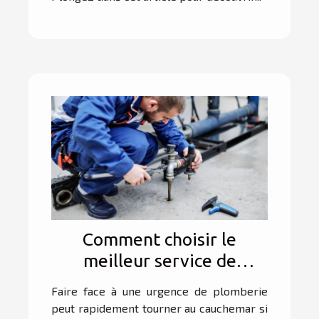
Comment choisir le
meilleur service de
réparation d'urgence pour
Faire face à une urgence de plomberie
votre plomberie ?
peut rapidement tourner au cauchemar si