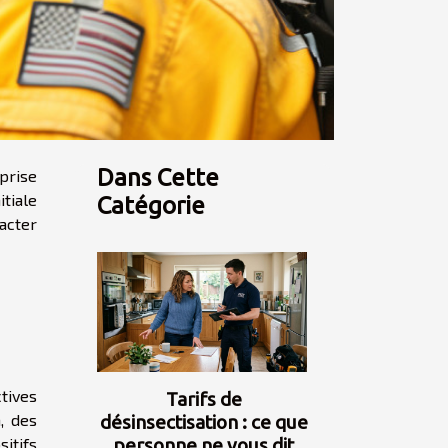
Dans Cette
prise
itiale
Catégorie
tacter
tives
Tarifs de
, des
désinsectisation : ce que
sitifs
personne ne vous dit