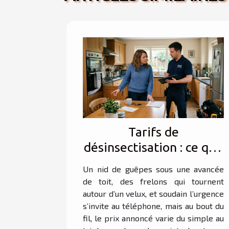
Tarifs de
désinsectisation : ce que
personne ne vous dit
Un nid de guêpes sous une avancée
lors du premier appel
de toit, des frelons qui tournent
autour d’un velux, et soudain l’urgence
s’invite au téléphone, mais au bout du
fil, le prix annoncé varie du simple au