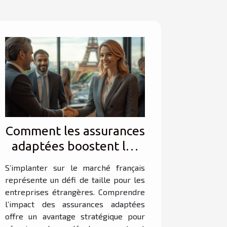
Comment les assurances
adaptées boostent les
affaires des entreprises
S’implanter sur le marché français
étrangères en France ?
représente un défi de taille pour les
entreprises étrangères. Comprendre
l’impact des assurances adaptées
offre un avantage stratégique pour