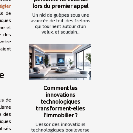
lors du premier appel
égler
ls de
Un nid de guêpes sous une
xiques
avancée de toit, des frelons
qui tournent autour d’un
ne et
velux, et soudain...
e des
votre
aient
de
Comment les
innovations
us de
technologiques
alisme
transforment-elles
e des
l'immobilier ?
iques
L'essor des innovations
ilisés
technologiques bouleverse