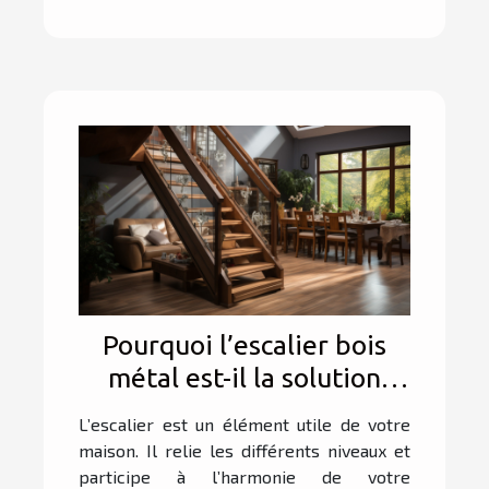
Pourquoi l’escalier bois
métal est-il la solution
parfaite pour allier
L’escalier est un élément utile de votre
élégance et durabilité
maison. Il relie les différents niveaux et
dans votre intérieur ?
participe à l’harmonie de votre