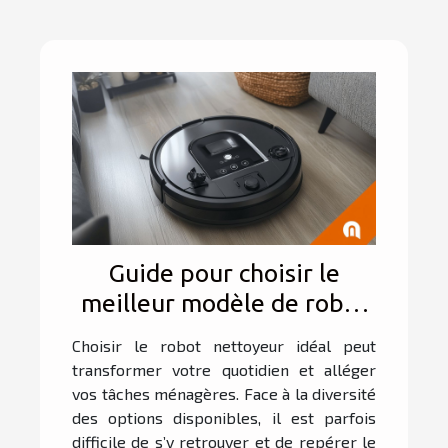
Guide pour choisir le
meilleur modèle de robot
nettoyeur en fonction de
Choisir le robot nettoyeur idéal peut
vos besoins
transformer votre quotidien et alléger
vos tâches ménagères. Face à la diversité
des options disponibles, il est parfois
difficile de s’y retrouver et de repérer le