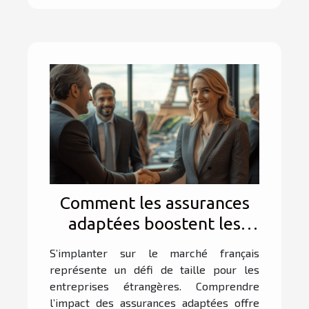
Comment les assurances
adaptées boostent les
affaires des entreprises
S’implanter sur le marché français
étrangères en France ?
représente un défi de taille pour les
entreprises étrangères. Comprendre
l’impact des assurances adaptées offre