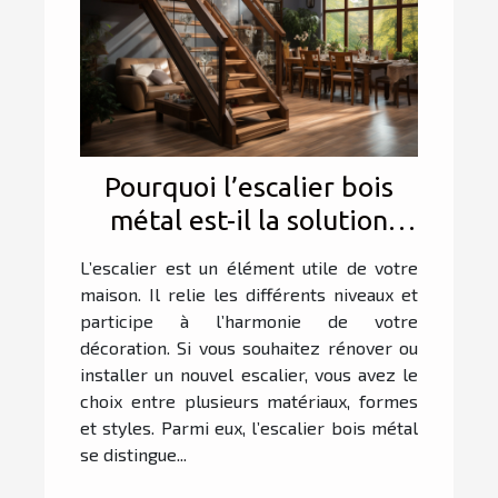
Pourquoi l’escalier bois
métal est-il la solution
parfaite pour allier
L’escalier est un élément utile de votre
élégance et durabilité
maison. Il relie les différents niveaux et
dans votre intérieur ?
participe à l’harmonie de votre
décoration. Si vous souhaitez rénover ou
installer un nouvel escalier, vous avez le
choix entre plusieurs matériaux, formes
et styles. Parmi eux, l’escalier bois métal
se distingue...