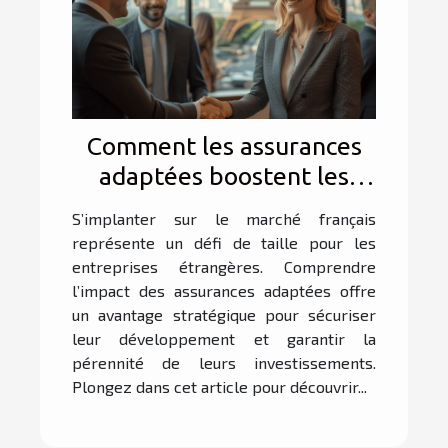
Comment les assurances
adaptées boostent les
affaires des entreprises
S’implanter sur le marché français
étrangères en France ?
représente un défi de taille pour les
entreprises étrangères. Comprendre
l’impact des assurances adaptées offre
un avantage stratégique pour sécuriser
leur développement et garantir la
pérennité de leurs investissements.
Plongez dans cet article pour découvrir...