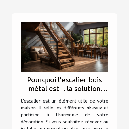
Pourquoi l’escalier bois
métal est-il la solution
parfaite pour allier
L’escalier est un élément utile de votre
élégance et durabilité
maison. Il relie les différents niveaux et
dans votre intérieur ?
participe à l’harmonie de votre
décoration. Si vous souhaitez rénover ou
installer un nouvel escalier, vous avez le