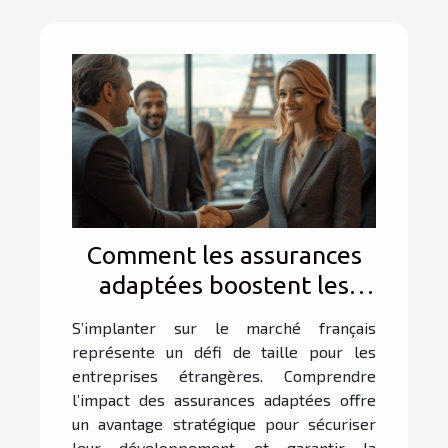
Comment les assurances
adaptées boostent les
affaires des entreprises
S’implanter sur le marché français
étrangères en France ?
représente un défi de taille pour les
entreprises étrangères. Comprendre
l’impact des assurances adaptées offre
un avantage stratégique pour sécuriser
leur développement et garantir la