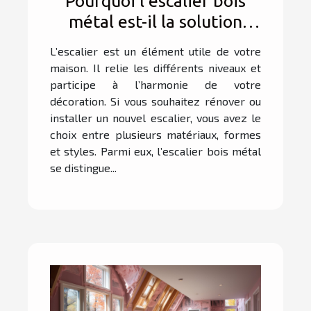
Pourquoi l’escalier bois
métal est-il la solution
parfaite pour allier
L’escalier est un élément utile de votre
élégance et durabilité
maison. Il relie les différents niveaux et
dans votre intérieur ?
participe à l’harmonie de votre
décoration. Si vous souhaitez rénover ou
installer un nouvel escalier, vous avez le
choix entre plusieurs matériaux, formes
et styles. Parmi eux, l’escalier bois métal
se distingue...