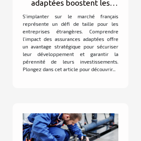
adaptées boostent les
affaires des entreprises
S’implanter sur le marché français
étrangères en France ?
représente un défi de taille pour les
entreprises étrangères. Comprendre
l’impact des assurances adaptées offre
un avantage stratégique pour sécuriser
leur développement et garantir la
pérennité de leurs investissements.
Plongez dans cet article pour découvrir...