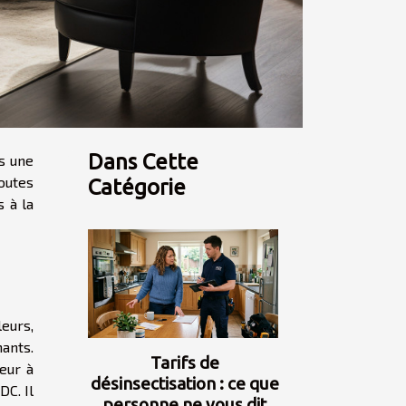
Dans Cette
s une
toutes
Catégorie
s à la
leurs,
ants.
Tarifs de
teur à
désinsectisation : ce que
DC. Il
personne ne vous dit