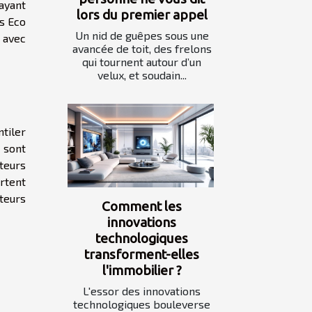
 ayant
lors du premier appel
as Eco
Un nid de guêpes sous une
 avec
avancée de toit, des frelons
qui tournent autour d’un
velux, et soudain...
ntiler
d sont
ateurs
rtent
ateurs
Comment les
innovations
technologiques
transforment-elles
l'immobilier ?
L'essor des innovations
technologiques bouleverse