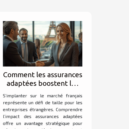
Comment les assurances
adaptées boostent les
affaires des entreprises
S’implanter sur le marché français
étrangères en France ?
représente un défi de taille pour les
entreprises étrangères. Comprendre
l’impact des assurances adaptées
offre un avantage stratégique pour