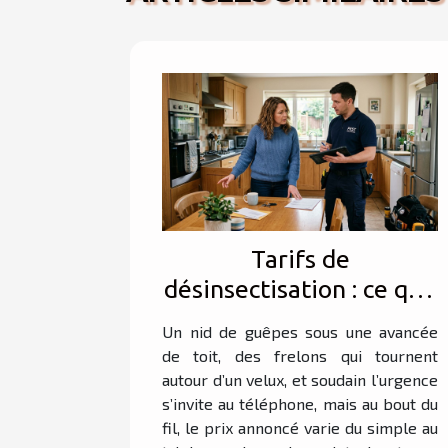
Tarifs de
désinsectisation : ce que
personne ne vous dit
Un nid de guêpes sous une avancée
lors du premier appel
de toit, des frelons qui tournent
autour d’un velux, et soudain l’urgence
s’invite au téléphone, mais au bout du
fil, le prix annoncé varie du simple au