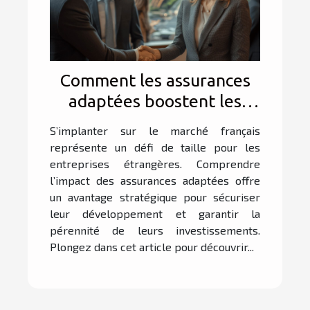
Comment les assurances
adaptées boostent les
affaires des entreprises
S’implanter sur le marché français
étrangères en France ?
représente un défi de taille pour les
entreprises étrangères. Comprendre
l’impact des assurances adaptées offre
un avantage stratégique pour sécuriser
leur développement et garantir la
pérennité de leurs investissements.
Plongez dans cet article pour découvrir...